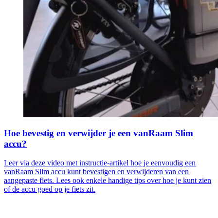
Hoe bevestig en verwijder je een vanRaam Slim
accu?
Leer via deze video met instructie-artikel hoe je eenvoudig een
vanRaam Slim accu kunt bevestigen en verwijderen van een
aangepaste fiets. Lees ook enkele handige tips over hoe je kunt zien
of de accu goed op je fiets zit.