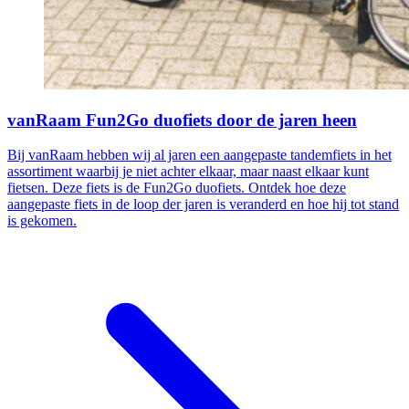
vanRaam Fun2Go duofiets door de jaren heen
Bij vanRaam hebben wij al jaren een aangepaste tandemfiets in het
assortiment waarbij je niet achter elkaar, maar naast elkaar kunt
fietsen. Deze fiets is de Fun2Go duofiets. Ontdek hoe deze
aangepaste fiets in de loop der jaren is veranderd en hoe hij tot stand
is gekomen.