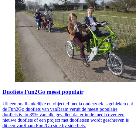
Duofiets Fun2Go meest populair
Uit een onafhankelijke en objectief media onderzoek is gebleken dat
de Fun2Go duofiets van vanRaam veruit de meest populaire
duofiets is. In 89% van alle gevallen dat er in de media over een
nieuwe duofiets of een project met duofietsen wordt geschreven is
dit een vanRaam Fun2Go side by side fiets.