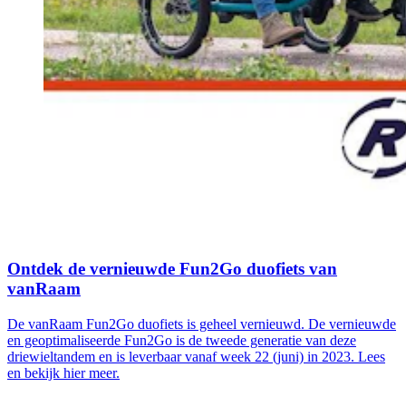
Ontdek de vernieuwde Fun2Go duofiets van
vanRaam
De vanRaam Fun2Go duofiets is geheel vernieuwd. De vernieuwde
en geoptimaliseerde Fun2Go is de tweede generatie van deze
driewieltandem en is leverbaar vanaf week 22 (juni) in 2023. Lees
en bekijk hier meer.