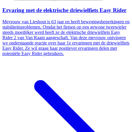
Ervaring met de elektrische driewielfiets Easy Rider
Mevrouw van Lieshout is 63 jaar en heeft bewegingsbeperkingen en
stabiliteitsproblemen. Omdat het fietsen op een gewone tweewieler
steeds moeilijker werd heeft ze de elektrische driewielfiets Easy
Rider 2 van Van Raam aangeschaft. Van deze mevrouw ontvingen
we onderstaande reactie over haar 1e ervaringen met de driewielfiets
Easy Rider. Ze wil graag haar positiever ervaringen delen met
potentiële Easy Rider gebruikers.