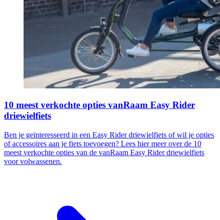
10 meest verkochte opties vanRaam Easy Rider
driewielfiets
Ben je geïnteresseerd in een Easy Rider driewielfiets of wil je opties
of accessoires aan je fiets toevoegen? Lees hier meer over de 10
meest verkochte opties van de vanRaam Easy Rider driewielfiets
voor volwassenen.