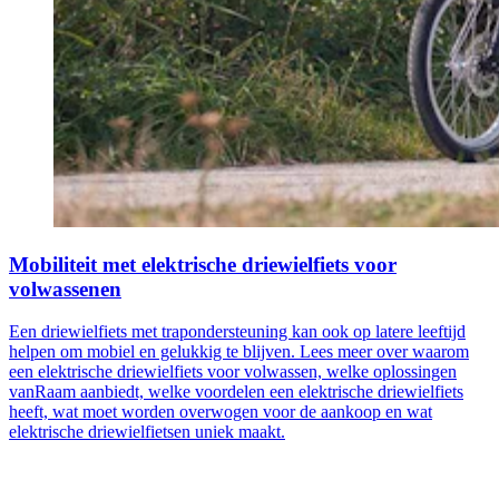
Mobiliteit met elektrische driewielfiets voor
volwassenen
Een driewielfiets met trapondersteuning kan ook op latere leeftijd
helpen om mobiel en gelukkig te blijven. Lees meer over waarom
een elektrische driewielfiets voor volwassen, welke oplossingen
vanRaam aanbiedt, welke voordelen een elektrische driewielfiets
heeft, wat moet worden overwogen voor de aankoop en wat
elektrische driewielfietsen uniek maakt.