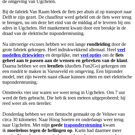
de omgeving van Ugchelen.
Bij de fabriek Van Raam bleek de fiets per abuis al op transport naar
Delft te zijn gezet. De chauffeur werd gebeld om de fiets weer terug
te brengen, nu om deze het eind van de middag af te leveren bij ons
adres in Ugchelen. Het mankement kwam door een breukje in de
draad van de elektrische trapondersteuning.
Na uitvoerige excuses hebben we een lange
rondleiding
door de
grote fabriek gekregen. Heel indrukwekkend allemaal. Heel
veel
modellen driewielers
en dergelijke, met
veel opties
om de
fiets
geheel aan te passen aan de wensen en gebreken van de klant
.
Daarna hebben we een
leenfiets
(duofiets Fun2Go) gekregen om
een rondrit te maken in Varsseveld en omgeving. Een bijzonder
model, met zijn tweeën naast elkaar kunnen zitten en met elektrische
trapondersteuning.
Omstreeks vier uur waren we weer terug in Ugchelen. Om 7 uur
werd de fiets gebracht. Die heb ik toen meteen uitgeprobeerd; hij
reed weer als een tierelier.
Donderdag hebben we een fietstocht gemaakt op de Veluwe van
circa 30 kilometer. Naar Hoog Soeren en onderlangs weer terug
naar Ugchelen. Met mijn
goede
trapondersteuning
kwam
ik
moeiteloos tegen de hellingen op
. Karin had daarmee meer