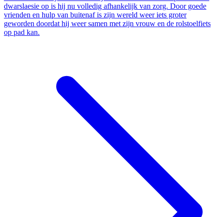
dwarslaesie op is hij nu volledig afhankelijk van zorg. Door goede
vrienden en hulp van buitenaf is zijn wereld weer iets groter
geworden doordat hij weer samen met zijn vrouw en de rolstoelfiets
op pad kan.