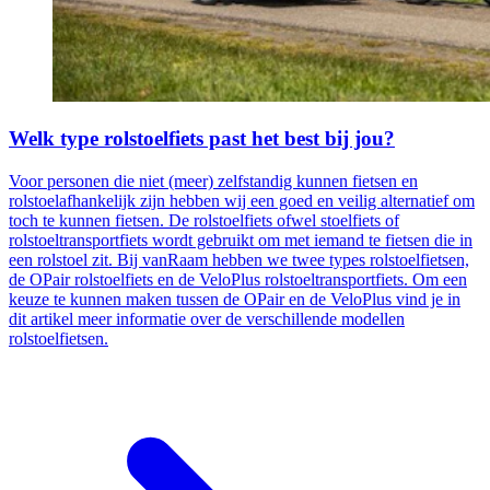
Welk type rolstoelfiets past het best bij jou?
Voor personen die niet (meer) zelfstandig kunnen fietsen en
rolstoelafhankelijk zijn hebben wij een goed en veilig alternatief om
toch te kunnen fietsen. De rolstoelfiets ofwel stoelfiets of
rolstoeltransportfiets wordt gebruikt om met iemand te fietsen die in
een rolstoel zit. Bij vanRaam hebben we twee types rolstoelfietsen,
de OPair rolstoelfiets en de VeloPlus rolstoeltransportfiets. Om een
keuze te kunnen maken tussen de OPair en de VeloPlus vind je in
dit artikel meer informatie over de verschillende modellen
rolstoelfietsen.