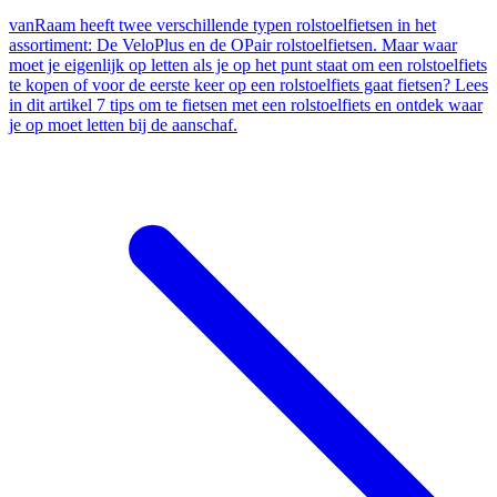
vanRaam heeft twee verschillende typen rolstoelfietsen in het
assortiment: De VeloPlus en de OPair rolstoelfietsen. Maar waar
moet je eigenlijk op letten als je op het punt staat om een rolstoelfiets
te kopen of voor de eerste keer op een rolstoelfiets gaat fietsen? Lees
in dit artikel 7 tips om te fietsen met een rolstoelfiets en ontdek waar
je op moet letten bij de aanschaf.