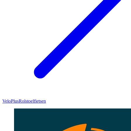
VeloPlus
Rolstoelfietsen