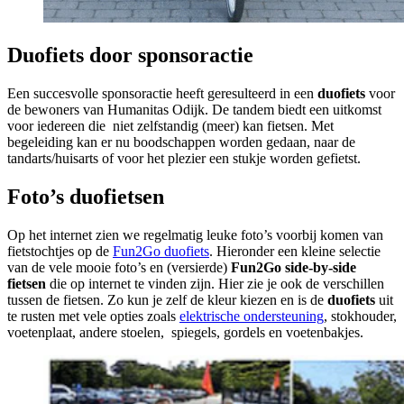
Duofiets door sponsoractie
Een succesvolle sponsoractie heeft geresulteerd in een
duofiets
voor
de bewoners van Humanitas Odijk. De tandem biedt een uitkomst
voor iedereen die niet zelfstandig (meer) kan fietsen. Met
begeleiding kan er nu boodschappen worden gedaan, naar de
tandarts/huisarts of voor het plezier een stukje worden gefietst.
Foto’s duofietsen
Op het internet zien we regelmatig leuke foto’s voorbij komen van
fietstochtjes op de
Fun2Go duofiets
. Hieronder een kleine selectie
van de vele mooie foto’s en (versierde)
Fun2Go side-by-side
fietsen
die op internet te vinden zijn. Hier zie je ook de verschillen
tussen de fietsen. Zo kun je zelf de kleur kiezen en is de
duofiets
uit
te rusten met vele opties zoals
elektrische ondersteuning
, stokhouder,
voetenplaat, andere stoelen, spiegels, gordels en voetenbakjes.