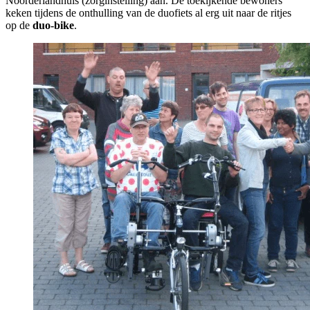
Noorderlandhuis (zorginstelling) aan. De toekijkende bewoners
keken tijdens de onthulling van de duofiets al erg uit naar de ritjes
op de
duo-bike
.