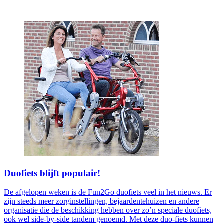
Duofiets blijft populair!
De afgelopen weken is de Fun2Go duofiets veel in het nieuws. Er
zijn steeds meer zorginstellingen, bejaardentehuizen en andere
organisatie die de beschikking hebben over zo’n speciale duofiets,
ook wel side-by-side tandem genoemd. Met deze duo-fiets kunnen