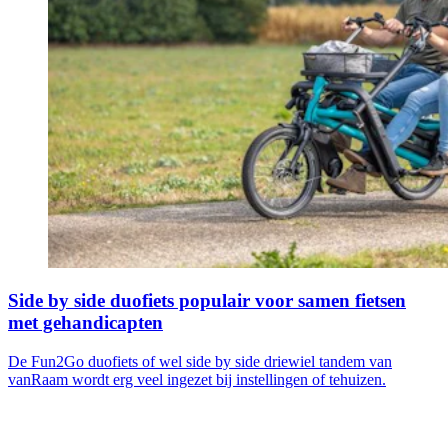
Side by side duofiets populair voor samen fietsen
met gehandicapten
De Fun2Go duofiets of wel side by side driewiel tandem van
vanRaam wordt erg veel ingezet bij instellingen of tehuizen.