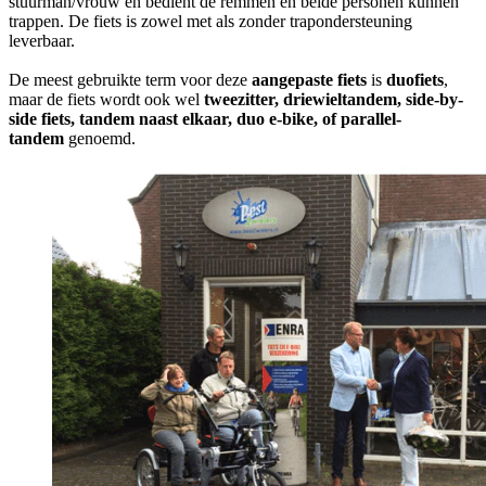
stuurman/vrouw en bedient de remmen en beide personen kunnen
trappen. De fiets is zowel met als zonder trapondersteuning
leverbaar.
De meest gebruikte term voor deze
aangepaste fiets
is
duofiets
,
maar de fiets wordt ook wel
tweezitter, driewieltandem, side-by-
side fiets, tandem naast elkaar, duo e-bike, of parallel-
tandem
genoemd.