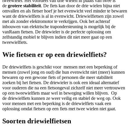
tweewieler. Het voordeel van drie wielen in plaats van twee is
de
grotere stabiliteit
. De fiets kan door de drie wielen bijna niet
omvallen en als fietser hoef je het evenwicht veel minder te bewaren
want de driewielfiets is al in evenwicht. Driewielfietsen zijn zowel
met als zonder elektromotor te verkrijgen. Ook het achteraf
inbouwen van elektrische trapondersteuning is mogelijk bij de
vanRaam fietsen. De driewieler is de perfecte oplossing om
zelfstandig mobiel te blijven indien dit niet meer gaat op een
tweewielfiets.
Wie fietsen er op een driewielfiets?
De driewielfiets is geschikt voor mensen met een beperking of
mensen (zowel jong en oud) die hun evenwicht niet (meer) kunnen
bewaren op een gewone fiets of personen die meer stabiliteit
zoeken bij het fietsen. De driewieler is ook een ideaal alternatief
voor ouderen die na een fietsongeval zichzelf niet meer vertrouwen
op een tweewielfiets maar wel in beweging willen blijven. Op
de driewielfiets kunnen ze weer veilig en stabiel de weg op. Ook
voor mensen met een beperking is de driewielfiets vaak een
oplossing omdat fietsen op een fiets met twee wielen niet gaat.
Soorten driewielfietsen