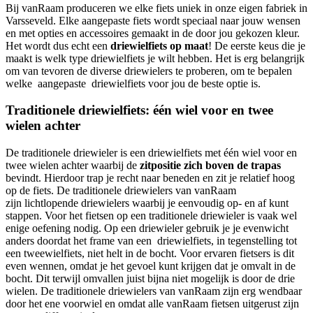
Bij vanRaam produceren we elke fiets uniek in onze eigen fabriek in
Varsseveld. Elke aangepaste fiets wordt speciaal naar jouw wensen
en met opties en accessoires gemaakt in de door jou gekozen kleur.
Het wordt dus echt een
driewielfiets op maat
! De eerste keus die je
maakt is welk type driewielfiets je wilt hebben. Het is erg belangrijk
om van tevoren de diverse driewielers te proberen, om te bepalen
welke aangepaste driewielfiets voor jou de beste optie is.
Traditionele driewielfiets: één wiel voor en twee
wielen achter
De
traditionele driewieler is een driewielfiets met één wiel voor en
twee wielen achter waarbij de
zitpositie zich boven de trapas
bevindt. Hierdoor trap je recht naar beneden en zit je relatief hoog
op de fiets. De traditionele driewielers van vanRaam
zijn lichtlopende driewielers waarbij je eenvoudig op- en af kunt
stappen. Voor het fietsen op een traditionele driewieler is vaak wel
enige oefening nodig. Op een driewieler gebruik je je evenwicht
anders doordat het frame van een driewielfiets, in tegenstelling tot
een tweewielfiets, niet helt in de bocht. Voor ervaren fietsers is dit
even wennen, omdat je het gevoel kunt krijgen dat je omvalt in de
bocht. Dit terwijl omvallen juist bijna niet mogelijk is door de drie
wielen. De traditionele driewielers van vanRaam zijn erg wendbaar
door het ene voorwiel en omdat alle vanRaam fietsen uitgerust zijn