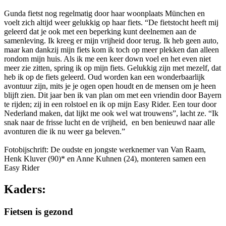
Gunda fietst nog regelmatig door haar woonplaats München en
voelt zich altijd weer gelukkig op haar fiets. “De fietstocht heeft mij
geleerd dat je ook met een beperking kunt deelnemen aan de
samenleving. Ik kreeg er mijn vrijheid door terug. Ik heb geen auto,
maar kan dankzij mijn fiets kom ik toch op meer plekken dan alleen
rondom mijn huis. Als ik me een keer down voel en het even niet
meer zie zitten, spring ik op mijn fiets. Gelukkig zijn met mezelf, dat
heb ik op de fiets geleerd. Oud worden kan een wonderbaarlijk
avontuur zijn, mits je je ogen open houdt en de mensen om je heen
blijft zien. Dit jaar ben ik van plan om met een vriendin door Bayern
te rijden; zij in een rolstoel en ik op mijn Easy Rider. Een tour door
Nederland maken, dat lijkt me ook wel wat trouwens”, lacht ze. “Ik
snak naar de frisse lucht en de vrijheid, en ben benieuwd naar alle
avonturen die ik nu weer ga beleven.”
Fotobijschrift: De oudste en jongste werknemer van Van Raam,
Henk Kluver (90)* en Anne Kuhnen (24), monteren samen een
Easy Rider
Kaders:
Fietsen is gezond