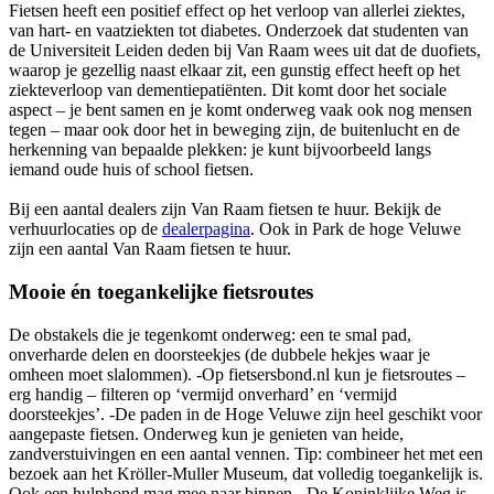
Fietsen heeft een positief effect op het verloop van allerlei ziektes,
van hart- en vaatziekten tot diabetes. Onderzoek dat studenten van
de Universiteit Leiden deden bij Van Raam wees uit dat de duofiets,
waarop je gezellig naast elkaar zit, een gunstig effect heeft op het
ziekteverloop van dementiepatiënten. Dit komt door het sociale
aspect – je bent samen en je komt onderweg vaak ook nog mensen
tegen – maar ook door het in beweging zijn, de buitenlucht en de
herkenning van bepaalde plekken: je kunt bijvoorbeeld langs
iemand oude huis of school fietsen.
Bij een aantal dealers zijn Van Raam fietsen te huur. Bekijk de
verhuurlocaties op de
dealerpagina
. Ook in Park de hoge Veluwe
zijn een aantal Van Raam fietsen te huur.
Mooie én toegankelijke fietsroutes
De obstakels die je tegenkomt onderweg: een te smal pad,
onverharde delen en doorsteekjes (de dubbele hekjes waar je
omheen moet slalommen). -Op fietsersbond.nl kun je fietsroutes –
erg handig – filteren op ‘vermijd onverhard’ en ‘vermijd
doorsteekjes’. -De paden in de Hoge Veluwe zijn heel geschikt voor
aangepaste fietsen. Onderweg kun je genieten van heide,
zandverstuivingen en een aantal vennen. Tip: combineer het met een
bezoek aan het Kröller-Muller Museum, dat volledig toegankelijk is.
Ook een hulphond mag mee naar binnen. -De Koninklijke Weg is