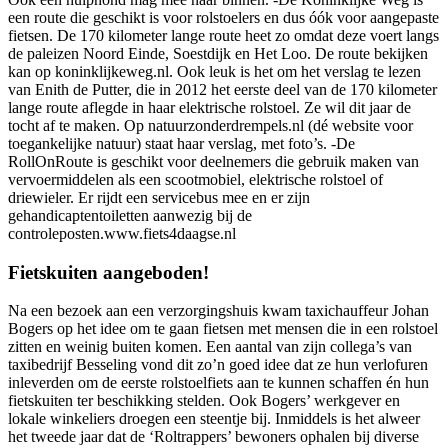
een route die geschikt is voor rolstoelers en dus óók voor aangepaste
fietsen. De 170 kilometer lange route heet zo omdat deze voert langs
de paleizen Noord Einde, Soestdijk en Het Loo. De route bekijken
kan op koninklijkeweg.nl. Ook leuk is het om het verslag te lezen
van Enith de Putter, die in 2012 het eerste deel van de 170 kilometer
lange route aflegde in haar elektrische rolstoel. Ze wil dit jaar de
tocht af te maken. Op natuurzonderdrempels.nl (dé website voor
toegankelijke natuur) staat haar verslag, met foto’s. -De
RollOnRoute is geschikt voor deelnemers die gebruik maken van
vervoermiddelen als een scootmobiel, elektrische rolstoel of
driewieler. Er rijdt een servicebus mee en er zijn
gehandicaptentoiletten aanwezig bij de
controleposten.www.fiets4daagse.nl
Fietskuiten aangeboden!
Na een bezoek aan een verzorgingshuis kwam taxichauffeur Johan
Bogers op het idee om te gaan fietsen met mensen die in een rolstoel
zitten en weinig buiten komen. Een aantal van zijn collega’s van
taxibedrijf Besseling vond dit zo’n goed idee dat ze hun verlofuren
inleverden om de eerste rolstoelfiets aan te kunnen schaffen én hun
fietskuiten ter beschikking stelden. Ook Bogers’ werkgever en
lokale winkeliers droegen een steentje bij. Inmiddels is het alweer
het tweede jaar dat de ‘Roltrappers’ bewoners ophalen bij diverse