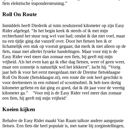
fiets elektrische trapondersteuning.”
Roll On Route
Inmiddels heeft Diederik al ruim zesduizend kilometer op zijn Easy
Rider afgelegd. “In het begin keek ik steeds of ik met mijn
rechterhand het stuur nog wel vast had; omdat ik dat niet voel, maar
na een tijdje ging dat vanzelf over. Door het fietsen ben ik er
lichamelijk een stuk op vooruit gegaan; dat merk ik niet alleen op de
fiets, maar met allerlei fysieke handelingen. Maar voor mij is de
Easy Rider veel meer dan zomaar een fiets, hij geeft mij mijn
vrijheid. Als het even kan ga ik elke dag fietsen, weer of geen weer,
maar een zonnetje is natuurlijk wel het lekkerst”, lacht hij. “Vorig
jaar heb ik voor het eerst meegedaan met de Drentse fiets4daagse
Roll On Route (fiets4daagse.nl), een route die ook heel geschikt is
voor deelnemers in een rolstoel of scootmobiel. Ik heb toen dertig
kilometer gefietst en dat ging zo goed, dat ik dit jaar voor de veertig
kilometer ga.” ‘Voor mij is de Easy Rider veel meer dan zomaar
een fiets, hij geeft mij mijn vrijheid’
Koeien kijken
Behalve de Easy Rider maakt Van Raam talloze andere aangepaste
fietsen. Een fiets die heel populair is, met name bij zorginstellingen,