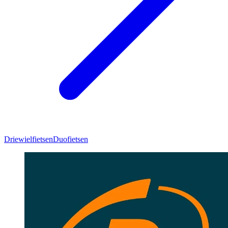
Driewielfietsen
Duofietsen