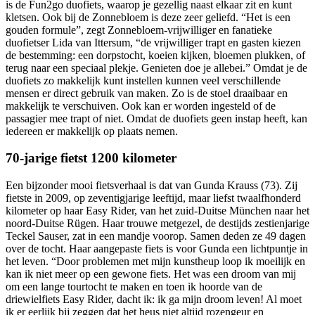
is de Fun2go duofiets, waarop je gezellig naast elkaar zit en kunt
kletsen. Ook bij de Zonnebloem is deze zeer geliefd. “Het is een
gouden formule”, zegt Zonnebloem-vrijwilliger en fanatieke
duofietser Lida van Ittersum, “de vrijwilliger trapt en gasten kiezen
de bestemming: een dorpstocht, koeien kijken, bloemen plukken, of
terug naar een speciaal plekje. Genieten doe je allebei.” Omdat je de
duofiets zo makkelijk kunt instellen kunnen veel verschillende
mensen er direct gebruik van maken. Zo is de stoel draaibaar en
makkelijk te verschuiven. Ook kan er worden ingesteld of de
passagier mee trapt of niet. Omdat de duofiets geen instap heeft, kan
iedereen er makkelijk op plaats nemen.
70-jarige fietst 1200 kilometer
Een bijzonder mooi fietsverhaal is dat van Gunda Krauss (73). Zij
fietste in 2009, op zeventigjarige leeftijd, maar liefst twaalfhonderd
kilometer op haar Easy Rider, van het zuid-Duitse München naar het
noord-Duitse Rügen. Haar trouwe metgezel, de destijds zestienjarige
Teckel Sauser, zat in een mandje voorop. Samen deden ze 49 dagen
over de tocht. Haar aangepaste fiets is voor Gunda een lichtpuntje in
het leven. “Door problemen met mijn kunstheup loop ik moeilijk en
kan ik niet meer op een gewone fiets. Het was een droom van mij
om een lange tourtocht te maken en toen ik hoorde van de
driewielfiets Easy Rider, dacht ik: ik ga mijn droom leven! Al moet
ik er eerlijk bij zeggen dat het heus niet altijd rozengeur en