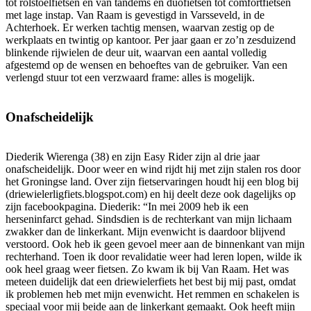
tot rolstoelfietsen en van tandems en duofietsen tot comfortfietsen
met lage instap. Van Raam is gevestigd in Varsseveld, in de
Achterhoek. Er werken tachtig mensen, waarvan zestig op de
werkplaats en twintig op kantoor. Per jaar gaan er zo’n zesduizend
blinkende rijwielen de deur uit, waarvan een aantal volledig
afgestemd op de wensen en behoeftes van de gebruiker. Van een
verlengd stuur tot een verzwaard frame: alles is mogelijk.
Onafscheidelijk
Diederik Wierenga (38) en zijn Easy Rider zijn al drie jaar
onafscheidelijk. Door weer en wind rijdt hij met zijn stalen ros door
het Groningse land. Over zijn fietservaringen houdt hij een blog bij
(driewielerligfiets.blogspot.com) en hij deelt deze ook dagelijks op
zijn facebookpagina. Diederik: “In mei 2009 heb ik een
herseninfarct gehad. Sindsdien is de rechterkant van mijn lichaam
zwakker dan de linkerkant. Mijn evenwicht is daardoor blijvend
verstoord. Ook heb ik geen gevoel meer aan de binnenkant van mijn
rechterhand. Toen ik door revalidatie weer had leren lopen, wilde ik
ook heel graag weer fietsen. Zo kwam ik bij Van Raam. Het was
meteen duidelijk dat een driewielerfiets het best bij mij past, omdat
ik problemen heb met mijn evenwicht. Het remmen en schakelen is
speciaal voor mij beide aan de linkerkant gemaakt. Ook heeft mijn