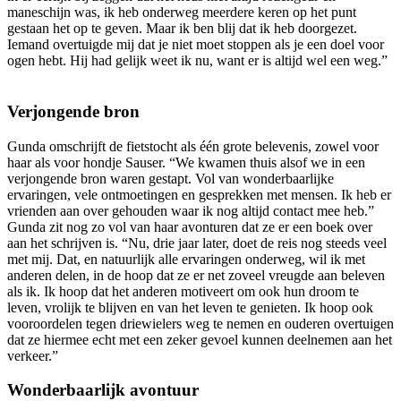
maneschijn was, ik heb onderweg meerdere keren op het punt
gestaan het op te geven. Maar ik ben blij dat ik heb doorgezet.
Iemand overtuigde mij dat je niet moet stoppen als je een doel voor
ogen hebt. Hij had gelijk weet ik nu, want er is altijd wel een weg.”
Verjongende bron
Gunda omschrijft de fietstocht als één grote belevenis, zowel voor
haar als voor hondje Sauser. “We kwamen thuis alsof we in een
verjongende bron waren gestapt. Vol van wonderbaarlijke
ervaringen, vele ontmoetingen en gesprekken met mensen. Ik heb er
vrienden aan over gehouden waar ik nog altijd contact mee heb.”
Gunda zit nog zo vol van haar avonturen dat ze er een boek over
aan het schrijven is. “Nu, drie jaar later, doet de reis nog steeds veel
met mij. Dat, en natuurlijk alle ervaringen onderweg, wil ik met
anderen delen, in de hoop dat ze er net zoveel vreugde aan beleven
als ik. Ik hoop dat het anderen motiveert om ook hun droom te
leven, vrolijk te blijven en van het leven te genieten. Ik hoop ook
vooroordelen tegen driewielers weg te nemen en ouderen overtuigen
dat ze hiermee echt met een zeker gevoel kunnen deelnemen aan het
verkeer.”
Wonderbaarlijk avontuur