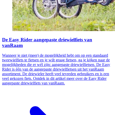
De Easy Rider aangepaste driewielfiets van
vanRaam
Wanneer je niet (meer) de mogelijkheid hebt om op een standaard
tweewielfiets te fietsen en je wilt graag fietsen, ga je kijken naar de
mogelijkheden die er wél zijn: aangepaste driewielfietsen. De Easy
Rider is één van de aangepaste driewielfietsen uit het vanRaam
assortiment. De driewieler heeft veel tevreden gebruikers en is een
veel gekozen fiets. Ontdek in dit artikel meer over de Easy Rider
aangepaste driewielfiets van vanRaam.