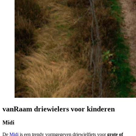
vanRaam driewielers voor kinderen
Midi
De
Midi
is een trendy vormgegeven driewielfiets voor
grote of