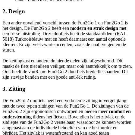
2. Design
Een ander opvallend verschil tussen de Fun2Go 1 en Fun2Go 2 is
het design. De Fun2Go 2 heeft een
modern en strak design
met
een frisse uitstraling. Deze duofiets heeft de standaardkleur (RAL
5018) Turkooisblauw mat en heeft daarnaast een aantal optionele
kleuren. Er zijn veel zwarte accenten, zoals de naaf, velgen en de
sturen.
De kettingkast en andere draaiende delen zijn afgeschermd. Dit
maakt de fiets niet alleen veiliger, maar ook aantrekkelijk om te zien.
Ook heeft de vanRaam Fun2Go 2 duo fiets brede fietsbanden. Dit
zijn stevige banden met een goede anti-lek rating.
3. Zitting
De Fun2Go 2 duofiets heeft een verbeterde zitting in vergelijking
met de twee typen zittingen van de Fun2Go 1. De zittingen van de
Fun2Go 2 zijn ergonomisch ontworpen en bieden meer
comfort en
ondersteuning
tijdens het fietsen. Bovendien is het zitvlak en de
zitdiepte van de Fun2Go 2 verstelbaar, waardoor ze kunnen worden
aangepast aan de individuele behoeften van de bestuurder en
bijrijder. Het zitvlak is waterafstotend en kan goed tegen