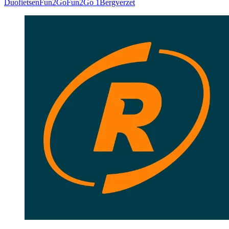
Duofietsen
Fun2Go
Fun2Go 1
Bergverzet