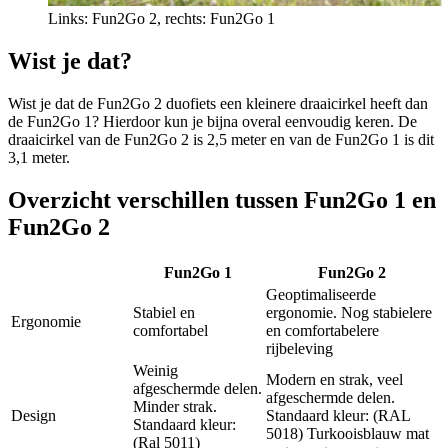
Links: Fun2Go 2, rechts: Fun2Go 1
Wist je dat?
Wist je dat de Fun2Go 2 duofiets een kleinere draaicirkel heeft dan
de Fun2Go 1? Hierdoor kun je bijna overal eenvoudig keren. De
draaicirkel van de Fun2Go 2 is 2,5 meter en van de Fun2Go 1 is dit
3,1 meter.
Overzicht verschillen tussen Fun2Go 1 en
Fun2Go 2
Fun2Go 1
Fun2Go 2
Geoptimaliseerde
Stabiel en
ergonomie. Nog stabielere
Ergonomie
comfortabel
en comfortabelere
rijbeleving
Weinig
Modern en strak, veel
afgeschermde delen.
afgeschermde delen.
Minder strak.
Design
Standaard kleur: (RAL
Standaard kleur:
5018) Turkooisblauw mat
(Ral 5011)