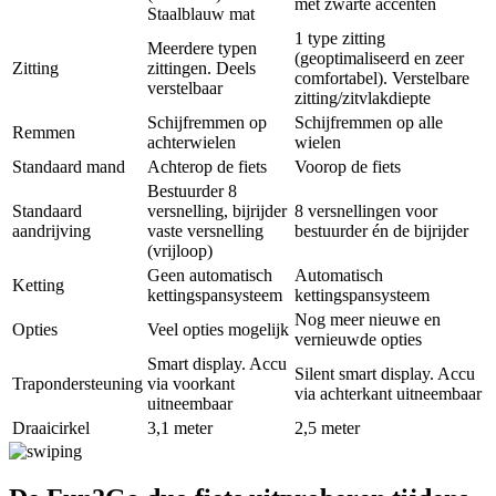
met zwarte accenten
Staalblauw mat
1 type zitting
Meerdere typen
(geoptimaliseerd en zeer
Zitting
zittingen. Deels
comfortabel). Verstelbare
verstelbaar
zitting/zitvlakdiepte
Schijfremmen op
Schijfremmen op alle
Remmen
achterwielen
wielen
Standaard mand
Achterop de fiets
Voorop de fiets
Bestuurder 8
Standaard
versnelling, bijrijder
8 versnellingen voor
aandrijving
vaste versnelling
bestuurder én de bijrijder
(vrijloop)
Geen automatisch
Automatisch
Ketting
kettingspansysteem
kettingspansysteem
Nog meer nieuwe en
Opties
Veel opties mogelijk
vernieuwde opties
Smart display. Accu
Silent smart display. Accu
Trapondersteuning
via voorkant
via achterkant uitneembaar
uitneembaar
Draaicirkel
3,1 meter
2,5 meter