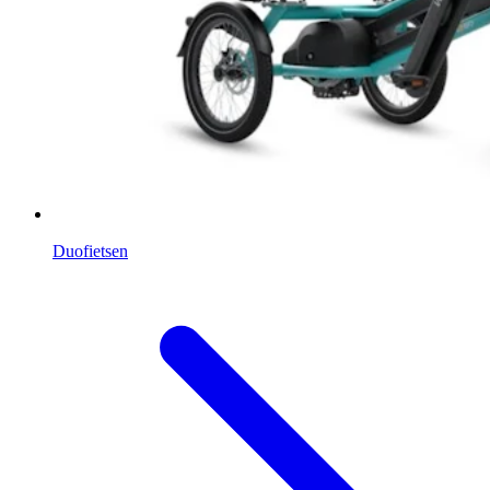
Duofietsen