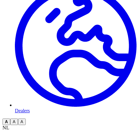
Dealers
A
A
A
NL