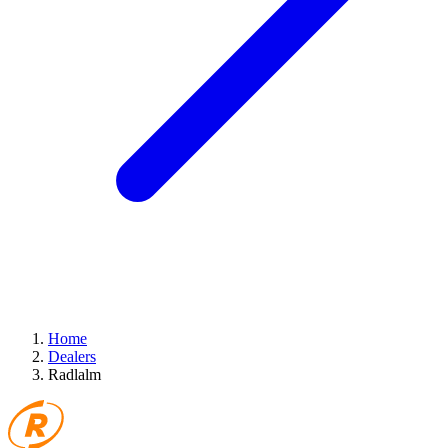
Home
Dealers
Radlalm