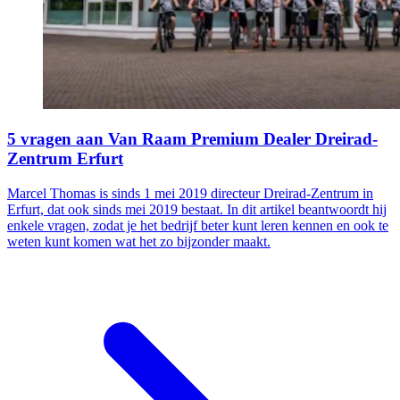
5 vragen aan Van Raam Premium Dealer Dreirad-
Zentrum Erfurt
Marcel Thomas is sinds 1 mei 2019 directeur Dreirad-Zentrum in
Erfurt, dat ook sinds mei 2019 bestaat. In dit artikel beantwoordt hij
enkele vragen, zodat je het bedrijf beter kunt leren kennen en ook te
weten kunt komen wat het zo bijzonder maakt.