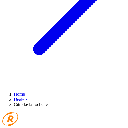
Home
Dealers
Citibike la rochelle