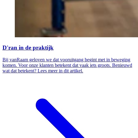
D'ran in de praktijk
Bij vanRaam geloven we dat vooruitgang begint met in beweging
komen. Voor onze klanten betekent dat vaak iets groots. Benieuwd
wat dat betekent? Lees meer in dit artikel.