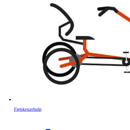
Fietskeuzehulp