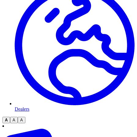
Dealers
A
A
A