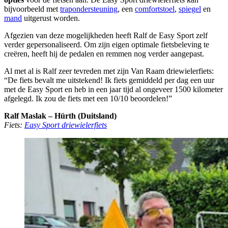
bijvoorbeeld met
trapondersteuning
, een
comfortstoel
,
spiegel
en
mand
uitgerust worden.
Afgezien van deze mogelijkheden heeft Ralf de Easy Sport zelf
verder gepersonaliseerd. Om zijn eigen optimale fietsbeleving te
creëren, heeft hij de pedalen en remmen nog verder aangepast.
Al met al is Ralf zeer tevreden met zijn Van Raam driewielerfiets:
“De fiets bevalt me uitstekend! Ik fiets gemiddeld per dag een uur
met de Easy Sport en heb in een jaar tijd al ongeveer 1500 kilometer
afgelegd. Ik zou de fiets met een 10/10 beoordelen!”
Ralf Maslak – Hürth (Duitsland)
Fiets:
Easy Sport driewielerfiets