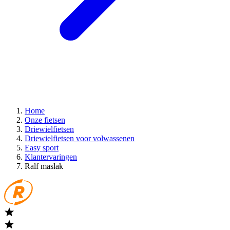
Home
Onze fietsen
Driewielfietsen
Driewielfietsen voor volwassenen
Easy sport
Klantervaringen
Ralf maslak