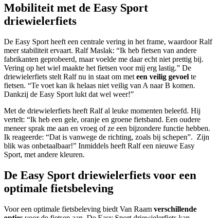
Mobiliteit met de Easy Sport
driewielerfiets
De Easy Sport heeft een centrale vering in het frame, waardoor Ralf
meer stabiliteit ervaart. Ralf Maslak: “Ik heb fietsen van andere
fabrikanten geprobeerd, maar voelde me daar echt niet prettig bij.
Vering op het wiel maakte het fietsen voor mij erg lastig.” De
driewielerfiets stelt Ralf nu in staat om met
een veilig gevoel
te
fietsen. “Te voet kan ik helaas niet veilig van A naar B komen.
Dankzij de Easy Sport lukt dat wel weer!”
Met de driewielerfiets heeft Ralf al leuke momenten beleefd. Hij
vertelt: “Ik heb een gele, oranje en groene fietsband. Een oudere
meneer sprak me aan en vroeg of ze een bijzondere functie hebben.
Ik reageerde: “Dat is vanwege de richting, zoals bij schepen”. Zijn
blik was onbetaalbaar!” Inmiddels heeft Ralf een nieuwe Easy
Sport, met andere kleuren.
De Easy Sport driewielerfiets voor een
optimale fietsbeleving
Voor een optimale fietsbeleving biedt Van Raam
verschillende
opties
voor de fietsen aan. De Easy Sport driewielerfiets kan