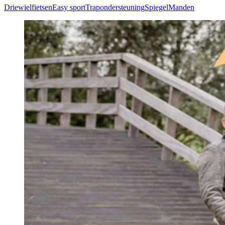
Driewielfietsen
Easy sport
Trapondersteuning
Spiegel
Manden