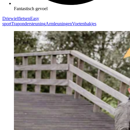
Fantastisch gevoel
Driewielfietsen
Easy
sport
Trapondersteuning
Armleuningen
Voetenbakjes