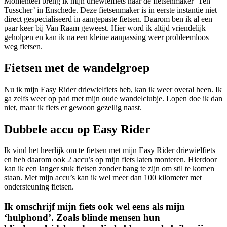
Momenteel breng ik mijn driewielfiets naar de fietsenmaker ‘Ten
Tusscher’ in Enschede. Deze fietsenmaker is in eerste instantie niet
direct gespecialiseerd in aangepaste fietsen. Daarom ben ik al een
paar keer bij Van Raam geweest. Hier word ik altijd vriendelijk
geholpen en kan ik na een kleine aanpassing weer probleemloos
weg fietsen.
Fietsen met de wandelgroep
Nu ik mijn Easy Rider driewielfiets heb, kan ik weer overal heen. Ik
ga zelfs weer op pad met mijn oude wandelclubje. Lopen doe ik dan
niet, maar ik fiets er gewoon gezellig naast.
Dubbele accu op Easy Rider
Ik vind het heerlijk om te fietsen met mijn Easy Rider driewielfiets
en heb daarom ook 2 accu’s op mijn fiets laten monteren. Hierdoor
kan ik een langer stuk fietsen zonder bang te zijn om stil te komen
staan. Met mijn accu’s kan ik wel meer dan 100 kilometer met
ondersteuning fietsen.
Ik omschrijf mijn fiets ook wel eens als mijn
‘hulphond’. Zoals blinde mensen hun