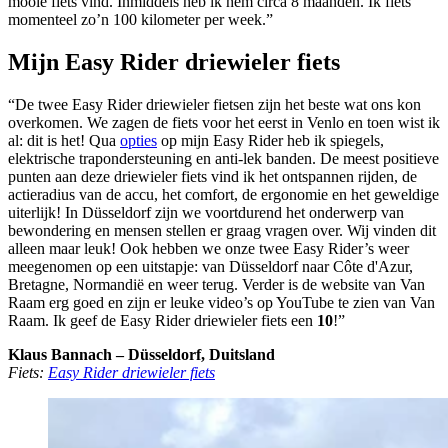
mooie fiets vind. Inmiddels heb ik hem circa 8 maanden. Ik fiets
momenteel zo’n 100 kilometer per week.”
Mijn Easy Rider driewieler fiets
“De twee Easy Rider driewieler fietsen zijn het beste wat ons kon
overkomen. We zagen de fiets voor het eerst in Venlo en toen wist ik
al: dit is het! Qua
opties
op mijn Easy Rider heb ik spiegels,
elektrische trapondersteuning en anti-lek banden. De meest positieve
punten aan deze driewieler fiets vind ik het ontspannen rijden, de
actieradius van de accu, het comfort, de ergonomie en het geweldige
uiterlijk! In Düsseldorf zijn we voortdurend het onderwerp van
bewondering en mensen stellen er graag vragen over. Wij vinden dit
alleen maar leuk! Ook hebben we onze twee Easy Rider’s weer
meegenomen op een uitstapje: van Düsseldorf naar Côte d'Azur,
Bretagne, Normandië en weer terug. Verder is de website van Van
Raam erg goed en zijn er leuke video’s op YouTube te zien van Van
Raam. Ik geef de Easy Rider driewieler fiets een
10
!”
Klaus Bannach – Düsseldorf, Duitsland
Fiets:
Easy Rider driewieler fiets