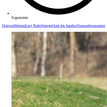
Ergonomie
Driewielfietsen
Easy Rider
Spiegel
Anti lek banden
Trapondersteuning