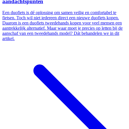
aandachtspunten
Een duofiets is dé oplossing om samen veilig en comfortabel te
fietsen. Toch wil niet iedereen direct een nieuwe duofiets kopen.
Daarom is een duofiets tweedehands kopen voor veel mensen een
aantrekkelijk alternatief. Maar waar moet je precies op letten bij de
aanschaf van een tweedehands model? Dát behandelen we in dit
artikel.