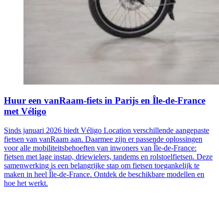
Huur een vanRaam-fiets in Parijs en Île-de-France
met Véligo
Sinds januari 2026 biedt Véligo Location verschillende aangepaste
fietsen van vanRaam aan. Daarmee zijn er passende oplossingen
voor alle mobiliteitsbehoeften van inwoners van Île-de-France:
fietsen met lage instap, driewielers, tandems en rolstoelfietsen. Deze
samenwerking is een belangrijke stap om fietsen toegankelijk te
maken in heel Île-de-France. Ontdek de beschikbare modellen en
hoe het werkt.