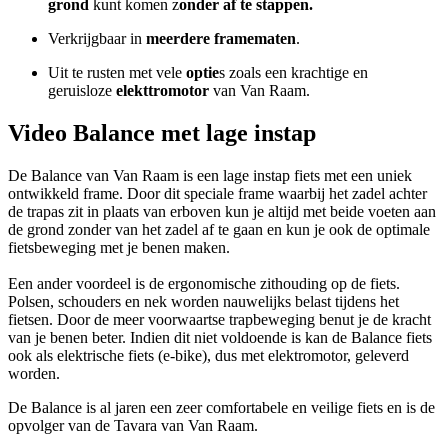
grond
kunt komen z
onder af te stappen.
Verkrijgbaar in
meerdere framematen
.
Uit te rusten met vele
optie
s zoals een krachtige en
geruisloze
elekttromotor
van Van Raam.
Video Balance met lage instap
De Balance van Van Raam is een lage instap fiets met een uniek
ontwikkeld frame. Door dit speciale frame waarbij het zadel achter
de trapas zit in plaats van erboven kun je altijd met beide voeten aan
de grond zonder van het zadel af te gaan en kun je ook de optimale
fietsbeweging met je benen maken.
Een ander voordeel is de ergonomische zithouding op de fiets.
Polsen, schouders en nek worden nauwelijks belast tijdens het
fietsen. Door de meer voorwaartse trapbeweging benut je de kracht
van je benen beter. Indien dit niet voldoende is kan de Balance fiets
ook als elektrische fiets (e-bike), dus met elektromotor, geleverd
worden.
De Balance is al jaren een zeer comfortabele en veilige fiets en is de
opvolger van de Tavara van Van Raam.