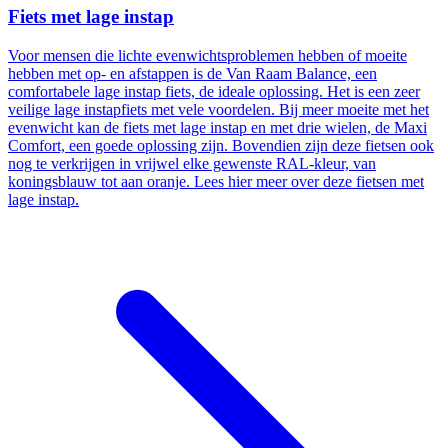
Fiets met lage instap
Voor mensen die lichte evenwichtsproblemen hebben of moeite
hebben met op- en afstappen is de Van Raam Balance, een
comfortabele lage instap fiets, de ideale oplossing. Het is een zeer
veilige lage instapfiets met vele voordelen. Bij meer moeite met het
evenwicht kan de fiets met lage instap en met drie wielen, de Maxi
Comfort, een goede oplossing zijn. Bovendien zijn deze fietsen ook
nog te verkrijgen in vrijwel elke gewenste RAL-kleur, van
koningsblauw tot aan oranje. Lees hier meer over deze fietsen met
lage instap.