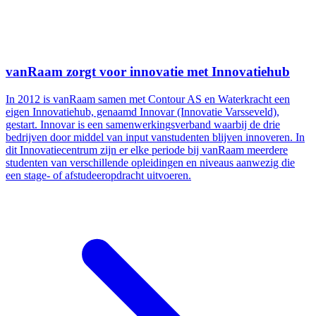
vanRaam zorgt voor innovatie met Innovatiehub
In 2012 is vanRaam samen met Contour AS en Waterkracht een
eigen Innovatiehub, genaamd Innovar (Innovatie Varsseveld),
gestart. Innovar is een samenwerkingsverband waarbij de drie
bedrijven door middel van input vanstudenten blijven innoveren. In
dit Innovatiecentrum zijn er elke periode bij vanRaam meerdere
studenten van verschillende opleidingen en niveaus aanwezig die
een stage- of afstudeeropdracht uitvoeren.