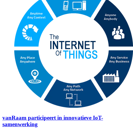
vanRaam participeert in innovatieve IoT-
samenwerking