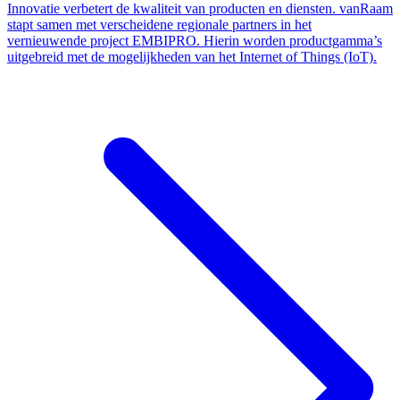
Innovatie verbetert de kwaliteit van producten en diensten. vanRaam
stapt samen met verscheidene regionale partners in het
vernieuwende project EMBIPRO. Hierin worden productgamma’s
uitgebreid met de mogelijkheden van het Internet of Things (IoT).