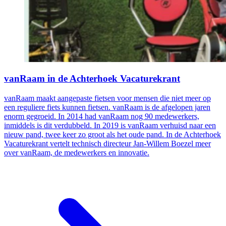
vanRaam in de Achterhoek Vacaturekrant
vanRaam maakt aangepaste fietsen voor mensen die niet meer op
een reguliere fiets kunnen fietsen. vanRaam is de afgelopen jaren
enorm gegroeid. In 2014 had vanRaam nog 90 medewerkers,
inmiddels is dit verdubbeld. In 2019 is vanRaam verhuisd naar een
nieuw pand, twee keer zo groot als het oude pand. In de Achterhoek
Vacaturekrant vertelt technisch directeur Jan-Willem Boezel meer
over vanRaam, de medewerkers en innovatie.