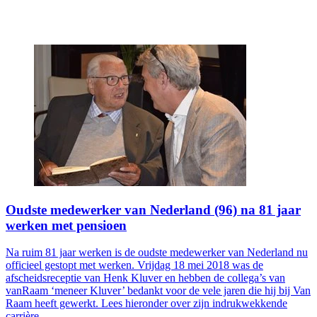
Oudste medewerker van Nederland (96) na 81 jaar
werken met pensioen
Na ruim 81 jaar werken is de oudste medewerker van Nederland nu
officieel gestopt met werken. Vrijdag 18 mei 2018 was de
afscheidsreceptie van Henk Kluver en hebben de collega’s van
vanRaam ‘meneer Kluver’ bedankt voor de vele jaren die hij bij Van
Raam heeft gewerkt. Lees hieronder over zijn indrukwekkende
carrière.