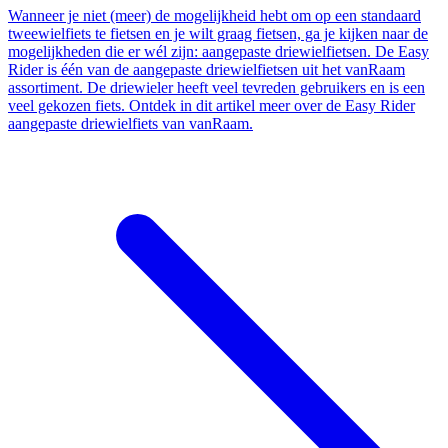
Wanneer je niet (meer) de mogelijkheid hebt om op een standaard
tweewielfiets te fietsen en je wilt graag fietsen, ga je kijken naar de
mogelijkheden die er wél zijn: aangepaste driewielfietsen. De Easy
Rider is één van de aangepaste driewielfietsen uit het vanRaam
assortiment. De driewieler heeft veel tevreden gebruikers en is een
veel gekozen fiets. Ontdek in dit artikel meer over de Easy Rider
aangepaste driewielfiets van vanRaam.