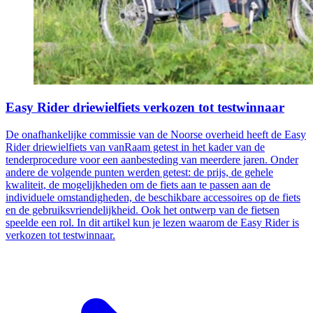
Easy Rider driewielfiets verkozen tot testwinnaar
De onafhankelijke commissie van de Noorse overheid heeft de Easy
Rider driewielfiets van vanRaam getest in het kader van de
tenderprocedure voor een aanbesteding van meerdere jaren. Onder
andere de volgende punten werden getest: de prijs, de gehele
kwaliteit, de mogelijkheden om de fiets aan te passen aan de
individuele omstandigheden, de beschikbare accessoires op de fiets
en de gebruiksvriendelijkheid. Ook het ontwerp van de fietsen
speelde een rol. In dit artikel kun je lezen waarom de Easy Rider is
verkozen tot testwinnaar.