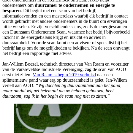
ondernemers om
duurzamer te ondernemen en energie te
besparen
. Dit begint met een scan van het bedrijf,
informatieavonden en een masterclass waarbij elk bedrijf in contact
wordt gebracht met andere ondernemers in de buurt om ervaringen
uit te wisselen. Er zijn verschillende scans, zoals de energiescan en
een Duurzaam Ondernemen Scan, waarmee het bedrijf bijvoorbeeld
inzicht in de energiebalans krijgt en inzicht en advies in
duurzaamheid. Voor de scan komt een adviseur of specialist bij het
bedrijf langs om de mogelijkheden te bekijken. Na de scan ontvangt
het bedrijf een rapportage met advies.
Jan-Willem Boezel, technisch directeur van Van Raam en voorzitter
van de Varsseveldse Industriële Vereniging, zag de scan van AOD
eerst niet zitten.
Van Raam is begin 2019 verhuisd
naar een
splinternieuw pand waar erg op duurzaamheid is gelet. Jan-Willem
vertelt aan AOD:
“Wij dachten bij duurzaamheid aan het pand,
maar omdat wij net helemaal nieuw hebben gebouwd, heel
duurzaam, zag ik in het begin de scan nog niet zo zitten.”