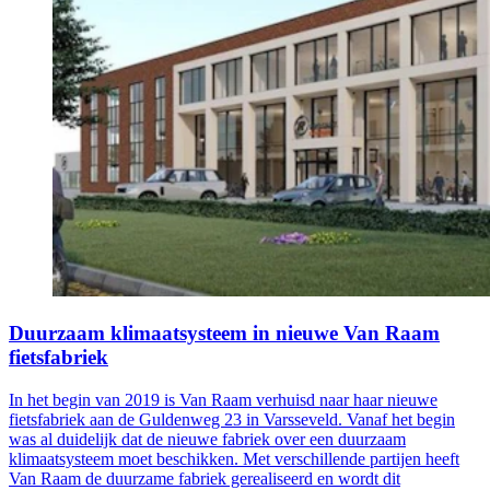
Duurzaam klimaatsysteem in nieuwe Van Raam
fietsfabriek
In het begin van 2019 is Van Raam verhuisd naar haar nieuwe
fietsfabriek aan de Guldenweg 23 in Varsseveld. Vanaf het begin
was al duidelijk dat de nieuwe fabriek over een duurzaam
klimaatsysteem moet beschikken. Met verschillende partijen heeft
Van Raam de duurzame fabriek gerealiseerd en wordt dit