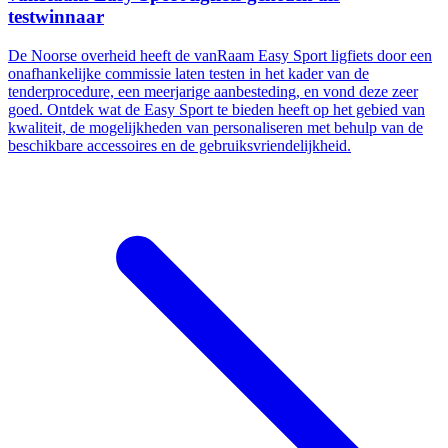
testwinnaar
De Noorse overheid heeft de vanRaam Easy Sport ligfiets door een
onafhankelijke commissie laten testen in het kader van de
tenderprocedure, een meerjarige aanbesteding, en vond deze zeer
goed. Ontdek wat de Easy Sport te bieden heeft op het gebied van
kwaliteit, de mogelijkheden van personaliseren met behulp van de
beschikbare accessoires en de gebruiksvriendelijkheid.