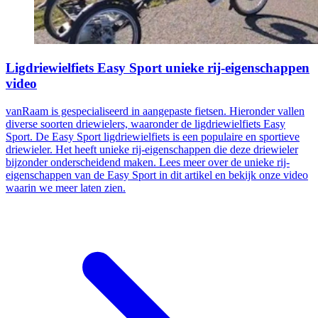
Ligdriewielfiets Easy Sport unieke rij-eigenschappen
video
vanRaam is gespecialiseerd in aangepaste fietsen. Hieronder vallen
diverse soorten driewielers, waaronder de ligdriewielfiets Easy
Sport. De Easy Sport ligdriewielfiets is een populaire en sportieve
driewieler. Het heeft unieke rij-eigenschappen die deze driewieler
bijzonder onderscheidend maken. Lees meer over de unieke rij-
eigenschappen van de Easy Sport in dit artikel en bekijk onze video
waarin we meer laten zien.