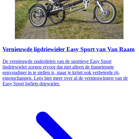
Vernieuwde ligdriewieler Easy Sport van Van Raam
De vernieuwde onderdelen van de sportieve Easy Sport
ligdriewieler zorgen ervoor dat niet alleen de framelengte
eenvoudiger in te stellen is, maar je krijgt ook verbeterde rij-
eigenschappen. Lees hier meer over al de vernieuwingen van de
Easy Sport ligfiets driewieler​.