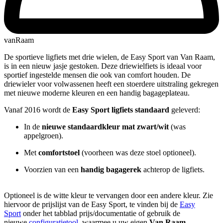
vanRaam
De sportieve ligfiets met drie wielen, de Easy Sport van Van Raam,
is in een nieuw jasje gestoken. Deze driewielfiets is ideaal voor
sportief ingestelde mensen die ook van comfort houden. De
driewieler voor volwassenen heeft een stoerdere uitstraling gekregen
met nieuwe moderne kleuren en een handig bagageplateau.
Vanaf 2016 wordt de
Easy Sport ligfiets standaard
geleverd:
In de
nieuwe standaardkleur mat zwart/wit
(was
appelgroen).
Met
comfortstoel
(voorheen was deze stoel optioneel).
Voorzien van een
handig bagagerek
achterop de ligfiets.
Optioneel is de witte kleur te vervangen door een andere kleur. Zie
hiervoor de prijslijst van de Easy Sport, te vinden bij de
Easy
Sport
onder het tabblad prijs/documentatie of gebruik de
nieuwe
configuratietool
, waarmee u uw eigen
Van Raam