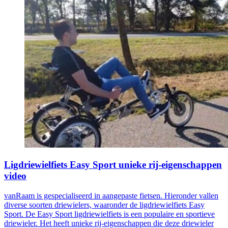
Ligdriewielfiets Easy Sport unieke rij-eigenschappen
video
vanRaam is gespecialiseerd in aangepaste fietsen. Hieronder vallen
diverse soorten driewielers, waaronder de ligdriewielfiets Easy
Sport. De Easy Sport ligdriewielfiets is een populaire en sportieve
driewieler. Het heeft unieke rij-eigenschappen die deze driewieler