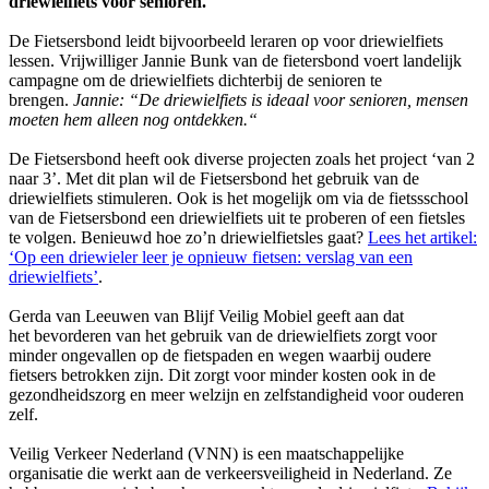
driewielfiets voor senioren.
De Fietsersbond leidt bijvoorbeeld leraren op voor driewielfiets
lessen. Vrijwilliger Jannie Bunk van de fietersbond voert landelijk
campagne om de driewielfiets dichterbij de senioren te
brengen.
Jannie: “De driewielfiets is ideaal voor senioren, mensen
moeten hem alleen nog ontdekken.“
De Fietsersbond heeft ook diverse projecten zoals het project ‘van 2
naar 3’. Met dit plan wil de Fietsersbond het gebruik van de
driewielfiets stimuleren. Ook is het mogelijk om via de fietssschool
van de Fietsersbond een driewielfiets uit te proberen of een fietsles
te volgen. Benieuwd hoe zo’n driewielfietsles gaat?
Lees het artikel:
‘Op een driewieler leer je opnieuw fietsen: verslag van een
driewielfiets’
.
Gerda van Leeuwen van Blijf Veilig Mobiel geeft aan dat
het bevorderen van het gebruik van de driewielfiets zorgt voor
minder ongevallen op de fietspaden en wegen waarbij oudere
fietsers betrokken zijn. Dit zorgt voor minder kosten ook in de
gezondheidszorg en meer welzijn en zelfstandigheid voor ouderen
zelf.
Veilig Verkeer Nederland (VNN) is een maatschappelijke
organisatie die werkt aan de verkeersveiligheid in Nederland. Ze