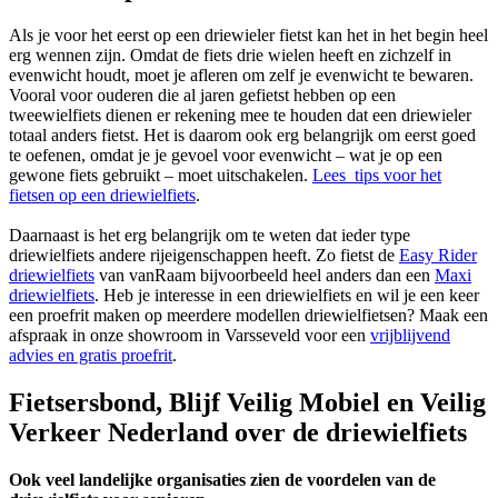
Als je voor het eerst op een driewieler fietst kan het in het begin heel
erg wennen zijn. Omdat de fiets drie wielen heeft en zichzelf in
evenwicht houdt, moet je afleren om zelf je evenwicht te bewaren.
Vooral voor ouderen die al jaren gefietst hebben op een
tweewielfiets dienen er rekening mee te houden dat een driewieler
totaal anders fietst. Het is daarom ook erg belangrijk om eerst goed
te oefenen, omdat je je gevoel voor evenwicht – wat je op een
gewone fiets gebruikt – moet uitschakelen.
Lees tips voor het
fietsen op een driewielfiets
.
Daarnaast is het erg belangrijk om te weten dat ieder type
driewielfiets andere rijeigenschappen heeft. Zo fietst de
Easy Rider
driewielfiets
van vanRaam bijvoorbeeld heel anders dan een
Maxi
driewielfiets
. Heb je interesse in een driewielfiets en wil je een keer
een proefrit maken op meerdere modellen driewielfietsen? Maak een
afspraak in onze showroom in Varsseveld voor een
vrijblijvend
advies en gratis proefrit
.
Fietsersbond, Blijf Veilig Mobiel en Veilig
Verkeer Nederland over de driewielfiets
Ook veel landelijke organisaties zien de voordelen van de