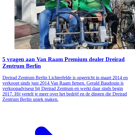
5 vragen aan Van Raam Premium dealer Dreirad
Zentrum Berlin
Dreirad Zentrum Berlin Lichterfelde is opgericht in maart 2014 en
verkoopt sinds juni 2014 Van Raam fietsen. Gerald Baudouin is
verkoopadviseur bij Dreirad Zentrum en werkt daar sinds begin
2017. Hij vertelt je meer over het bedrijf en de dingen die Dreirad
Zentrum Berlin uniek maken.