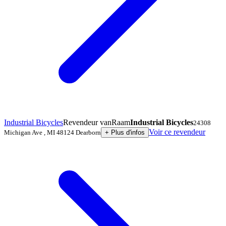
Industrial Bicycles
Revendeur vanRaam
Industrial Bicycles
24308
Voir ce revendeur
Michigan Ave
,
MI 48124
Dearborn
+
Plus d'infos