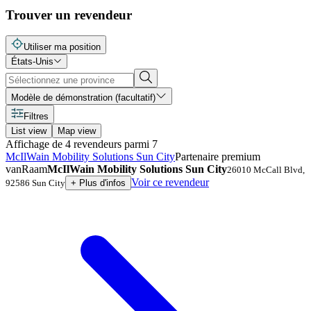
Trouver un revendeur
Utiliser ma position
États-Unis
Modèle de démonstration (facultatif)
Filtres
List view
Map view
Affichage de
4
revendeurs
parmi
7
McIlWain Mobility Solutions Sun City
Partenaire premium
vanRaam
McIlWain Mobility Solutions Sun City
26010 McCall Blvd
,
Voir ce revendeur
92586
Sun City
+
Plus d'infos