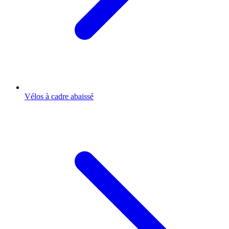
Vélos à cadre abaissé